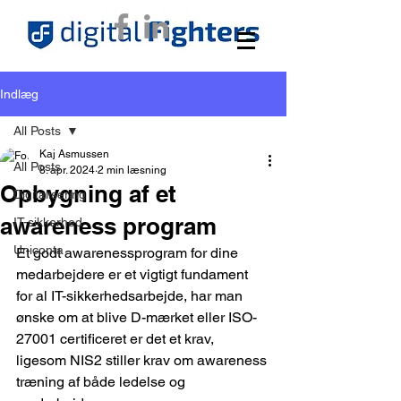
Indlæg
All Posts
Kaj Asmussen
All Posts
8. apr. 2024
2 min læsning
Opbygning af et
Digitalisering
awareness program
IT-sikkerhed
Uniconta
Et godt awarenessprogram for dine 
medarbejdere er et vigtigt fundament 
for al IT-sikkerhedsarbejde, har man 
ønske om at blive D-mærket eller ISO-
27001 certificeret er det et krav, 
ligesom NIS2 stiller krav om awareness 
træning af både ledelse og 