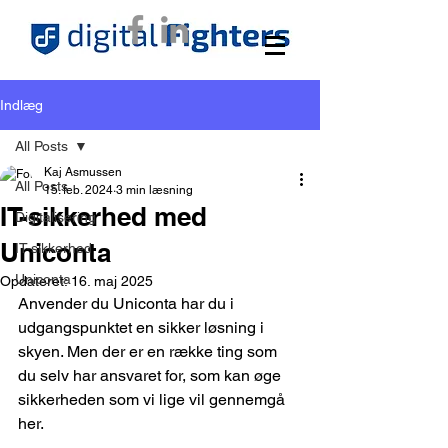
Indlæg
All Posts
Kaj Asmussen
All Posts
15. feb. 2024
3 min læsning
IT-sikkerhed med
Digitalisering
Uniconta
IT-sikkerhed
Uniconta
Opdateret:
16. maj 2025
Anvender du Uniconta har du i 
udgangspunktet en sikker løsning i 
skyen. Men der er en række ting som 
du selv har ansvaret for, som kan øge 
sikkerheden som vi lige vil gennemgå 
her.