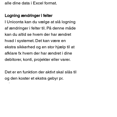
alle dine data i Excel format.
Logning ændringer i felter
I Uniconta kan du vælge at slå logning 
af ændringer i felter til. På denne måde 
kan du altid se hvem der har ændret 
hvad i systemet. Det kan være en 
ekstra sikkerhed og en stor hjælp til at 
afklare fx hvem der har ændret i dine 
debitorer, konti, projekter eller varer.
Det er en funktion der aktivt skal slås til 
og den koster et ekstra gebyr pr. 
måned, men det kan være dette værd.
Er du i tvivl om de enkelte 
sikkerhedsfunktioner så slå dem op i 
Unipedia 
https://www.uniconta.com/da/unipedia/