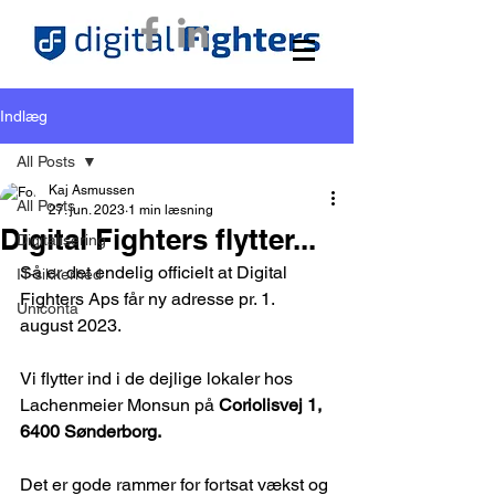
Indlæg
All Posts
Kaj Asmussen
All Posts
27. jun. 2023
1 min læsning
Digital Fighters flytter...
Digitalisering
Så er det endelig officielt at Digital 
IT-sikkerhed
Fighters Aps får ny adresse pr. 1. 
Uniconta
august 2023.
Vi flytter ind i de dejlige lokaler hos 
Lachenmeier Monsun på 
Coriolisvej 1, 
6400 Sønderborg.
Det er gode rammer for fortsat vækst og 