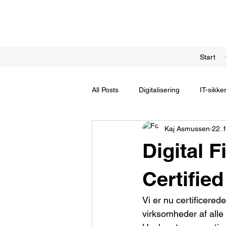
Start
All Posts
Digitalisering
IT-sikke
Kaj Asmussen
22. 
Digital 
Certifie
Vi er nu certificered
virksomheder af all