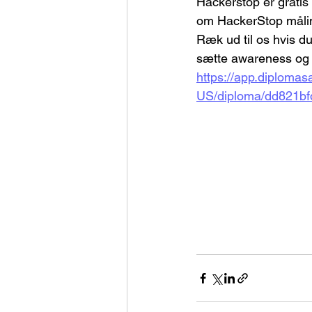
Hackerstop er gratis 
om HackerStop måli
Ræk ud til os hvis d
sætte awareness og 
https://app.diplomas
US/diploma/dd821b