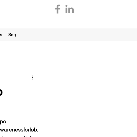
os
Søg
p
lpe 
awarenessforløb.