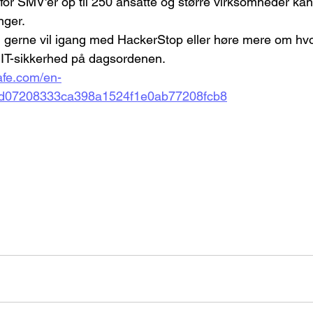
for SMV'er op til 250 ansatte og større virksomheder kan 
nger.
u gerne vil igang med HackerStop eller høre mere om hv
IT-sikkerhed på dagsordenen.
afe.com/en-
fd07208333ca398a1524f1e0ab77208fcb8