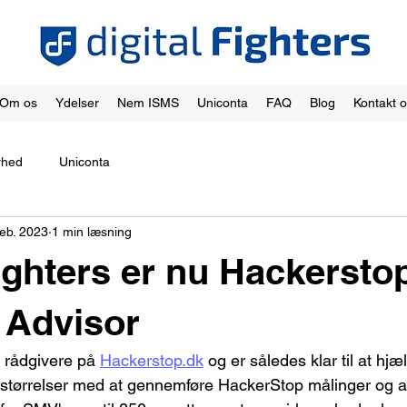
Om os
Ydelser
Nem ISMS
Uniconta
FAQ
Blog
Kontakt 
rhed
Uniconta
feb. 2023
1 min læsning
Fighters er nu Hackersto
d Advisor
e rådgivere på 
Hackerstop.dk
 og er således klar til at hjæ
e størrelser med at gennemføre HackerStop målinger og 