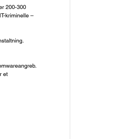
ver 200-300 
-kriminelle – 
nstaltning.
nsomwareangreb.
 et 