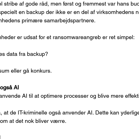
 stribe af gode råd, men først og fremmest var hans bu
pecielt en backup der ikke er en del af virksomhedens 
omhedens primære samarbejdspartnere.
heder er udsat for et ransomwareangreb er ret simpel:
es data fra backup?
esum eller gå konkurs.
 også AI
 anvende AI til at optimere processer og blive mere effekt
, at de IT-kriminelle også anvender AI. Dette kan yderlig
 om at det nok bliver værre.
d