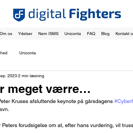
Om os
Ydelser
Nem ISMS
Uniconta
FAQ
Blog
Kontakt 
rhed
Uniconta
sep. 2023
2 min læsning
er meget værre…
Peter Kruses afsluttende keynote på gårsdagens 
#Cyber
avn.
ers forudsigelse om at, efter hans vurdering, vil truss