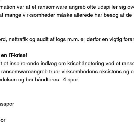
rmation var at et ransomware angreb ofte udspiller sig o
at mange virksomheder måske allerede har besøg af de IT
, nettrafik og audit af logs m.m. er derfor en vigtig fora
n IT-krise!
dt et inspirerende indlæg om krisehåndtering ved et ra
 ransomwareangreb truer virksomhedens eksistens og er
delsen og bør håndteres i 4 spor.
nsspor
por