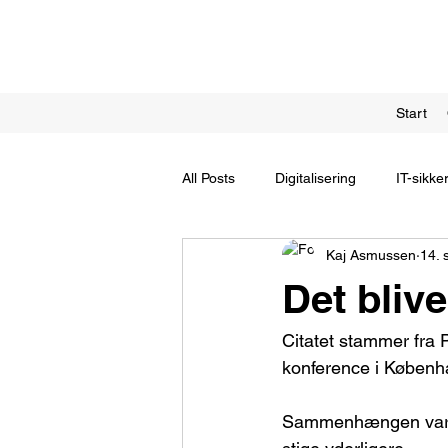
Start
All Posts
Digitalisering
IT-sikke
Kaj Asmussen
14. 
Det bliv
Citatet stammer fra 
konference i Københ
Sammenhængen var Pet