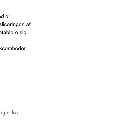
nd er 
liseringen af 
tablere sig.
virksomheder 
ger fra 