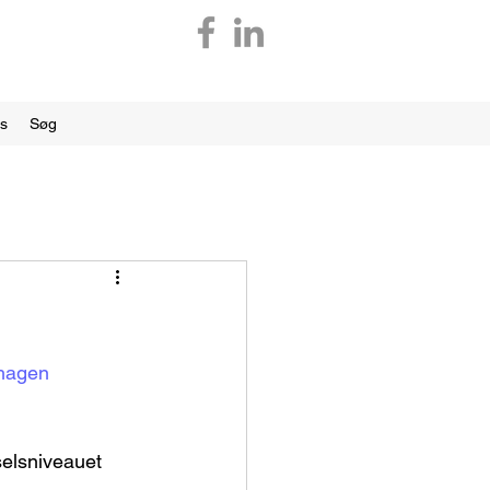
os
Søg
hagen
elsniveauet 