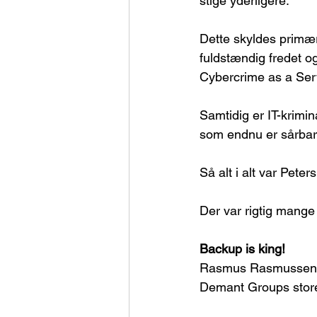
stige yderligere.
Dette skyldes primært
fuldstændig fredet o
Cybercrime as a Serv
Samtidig er IT-krimina
som endnu er sårbar
Så alt i alt var Pete
Der var rigtig mange 
Backup is king!
Rasmus Rasmussen f
Demant Groups store