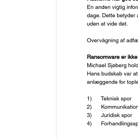
En anden vigtig info
dage. Dette betyder 
uden at vide det.
Overvågning af adfærd
Ransomware er ikke e
Michael Sjøberg hol
Hans budskab var at
anlæggende for tople
1)      Teknisk spor
2)      Kommunikatio
3)      Juridisk spor
4)      Forhandlingss