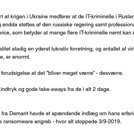
 at krigen i Ukraine medfører at de IT-kriminelle i Rusla
g endda støttes af den russiske regering samt professiona
ice, som betyder at mange flere IT-kriminelle nemt kan e
litet stadig en yderst lukrativ forretning, og antallet af 
e, er enormt.
rs forudsigelse at det ”bliver meget værre” - desværre.
indtryk og gode take-aways fra de i alt 2 dage.
ra Demant havde et spændende indlæg om hans erfarin
 ransomware angreb - hvor alt stoppede 3/9-2019.