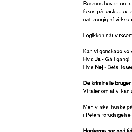
Rasmus havde en hel
fokus på backup og s
uafhængig af virks
Logikken når virksom
Kan vi genskabe vor
Hvis 
Ja
 - Gå i gang!
Hvis 
Nej
 - Betal løs
De kriminelle bruger
Vi taler om at vi kan
Men vi skal huske på
i Peters forudsigelse
Hackerne har god ti