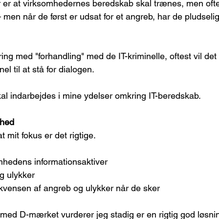
r er at virksomhedernes beredskab skal trænes, men ofte
– men når de først er udsat for et angreb, har de pludselig
ring med "forhandling" med de IT-kriminelle, oftest vil de
el til at stå for dialogen.
al indarbejdes i mine ydelser omkring IT-beredskab.
rhed
t mit fokus er det rigtige.
mhedens informationsaktiver
g ulykker
vensen af angreb og ulykker når de sker
 D-mærket vurderer jeg stadig er en rigtig god løsnin