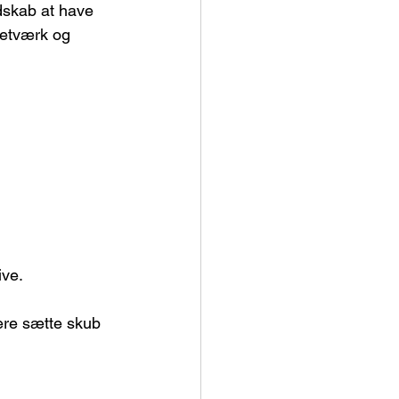
dskab at have 
netværk og 
ive.
ere sætte skub 