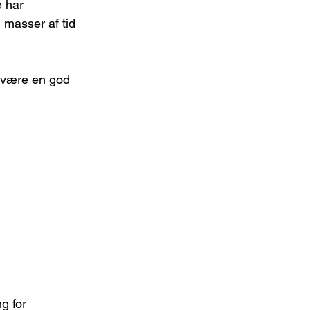
 har 
 masser af tid 
t være en god 
g for 