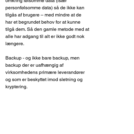
omkring følsomme data (især 
personfølsomme data) så de ikke kan 
tilgås af brugere – med mindre at de 
har et begrundet behov for at kunne 
tilgå dem. Så den gamle metode med at 
alle har adgang til alt er ikke godt nok 
længere.
Backup - og ikke bare backup, men 
backup der er uafhængig af 
virksomhedens primære leverandører 
og som er beskyttet imod sletning og 
kryptering.
Så jo, teknisk sikkerhed og awareness 
træning virker - men der skal desværre 
mere til i disse tider...  