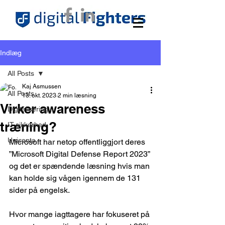
Indlæg
All Posts
Kaj Asmussen
All Posts
13. okt. 2023
2 min læsning
Virker awareness
Digitalisering
træning?
IT-sikkerhed
Uniconta
Microsoft har netop offentliggjort deres 
”Microsoft Digital Defense Report 2023” 
og det er spændende læsning hvis man 
kan holde sig vågen igennem de 131 
sider på engelsk.
Hvor mange iagttagere har fokuseret på 