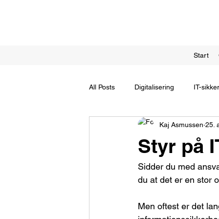
Start
All Posts
Digitalisering
IT-sikke
Kaj Asmussen
25. 
Styr på 
Sidder du med ansvar
du at det er en stor o
Men oftest er det la