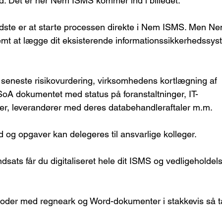
d. Det er her Nem ISMS kommer ind i billedet.
bedste er at starte processen direkte i Nem ISMS. Men N
emt at lægge dit eksisterende informationssikkerhedssys
seneste risikovurdering, virksomhedens kortlægning af 
 SoA dokumentet med status på foranstaltninger, IT-
r, leverandører med deres databehandleraftaler m.m.
d og opgaver kan delegeres til ansvarlige kolleger.
sats får du digitaliseret hele dit ISMS og vedligeholdels
roder med regneark og Word-dokumenter i stakkevis så tag