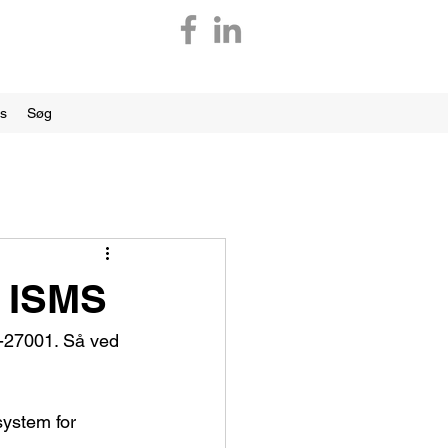
os
Søg
m ISMS
O-27001. Så ved 
system for 