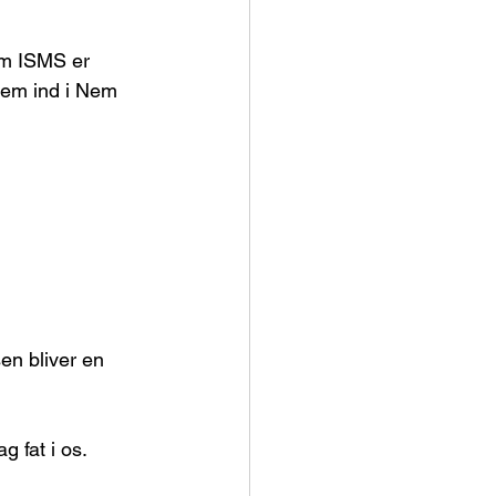
em ISMS er 
tem ind i Nem 
en bliver en 
 fat i os.