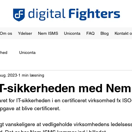
Om os
Ydelser
Nem ISMS
Uniconta
FAQ
Blog
Kontakt 
rhed
Uniconta
aug. 2023
1 min læsning
IT-sikkerheden med Ne
et for IT-sikkerheden i en certificeret virksomhed fx IS
pgave at blive certificeret.
ngt vanskeligere at vedligeholde virksomhedens ledelses