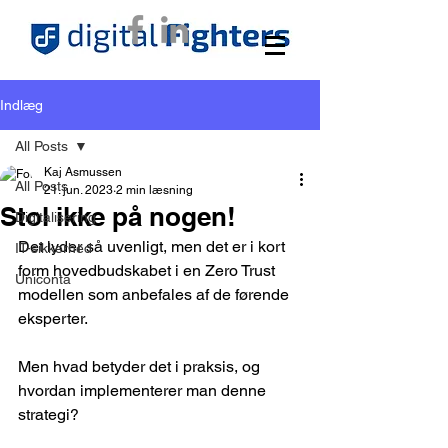
Indlæg
All Posts
Kaj Asmussen
All Posts
21. jun. 2023
2 min læsning
Stol ikke på nogen!
Digitalisering
Det lyder så uvenligt, men det er i kort 
IT-sikkerhed
form hovedbudskabet i en Zero Trust 
Uniconta
modellen som anbefales af de førende 
eksperter.
Men hvad betyder det i praksis, og 
hvordan implementerer man denne 
strategi?