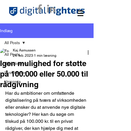
Indlæg
All Posts
Kaj Asmussen
All Posts
24. feb. 2023
1 min læsning
Igen mulighed for støtte
Digitalisering
på 100.000 eller 50.000 til
IT-sikkerhed
Uniconta
rådgivning
Har du ambitioner om omfattende 
digitalisering på tværs af virksomheden 
eller ønsker du at anvende nye digitale 
teknologier? Her kan du søge om 
tilskud på 100.000 kr. til en privat 
rådgiver, der kan hjælpe dig med at 