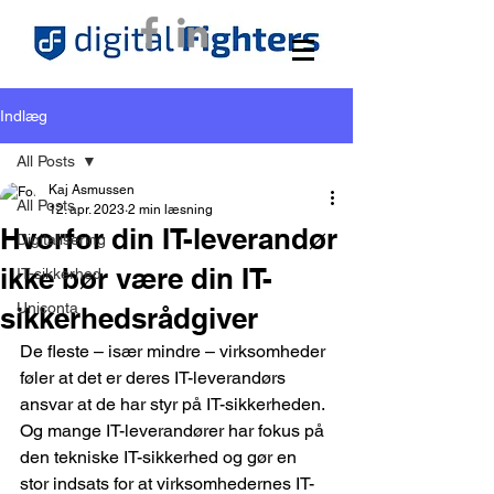
Indlæg
All Posts
Kaj Asmussen
All Posts
12. apr. 2023
2 min læsning
Hvorfor din IT-leverandør
Digitalisering
ikke bør være din IT-
IT-sikkerhed
Uniconta
sikkerhedsrådgiver
De fleste – især mindre – virksomheder 
føler at det er deres IT-leverandørs 
ansvar at de har styr på IT-sikkerheden. 
Og mange IT-leverandører har fokus på 
den tekniske IT-sikkerhed og gør en 
stor indsats for at virksomhedernes IT-