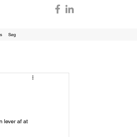
os
Søg
lever af at 