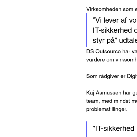
Virksomheden som er 
”Vi lever af v
IT-sikkerhed 
styr på” udtal
DS Outsource har valg
vurdere om virksomhe
Som rådgiver er Digi
Kaj Asmussen har gu
team, med mindst muli
problemstillinger.
”IT-sikkerhed