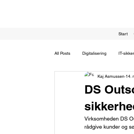
Start
All Posts
Digitalisering
IT-sikke
Kaj Asmussen
14. 
DS Outso
sikkerh
Virksomheden DS Outs
rådgive kunder og sø