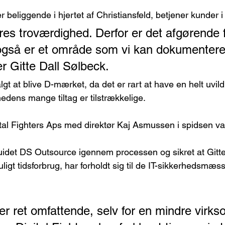
beliggende i hjertet af Christiansfeld, betjener kunder 
ores troværdighed. Derfor er det afgørende f
også er et område som vi kan dokumentere 
er Gitte Dall Sølbeck.
t at blive D-mærket, da det er rart at have en helt uvildi
dens mange tiltag er tilstrækkelige.
tal Fighters Aps med direktør Kaj Asmussen i spidsen val
idet DS Outsource igennem processen og sikret at Gitt
gt tidsforbrug, har forholdt sig til de IT-sikkerhedsmæss
 er ret omfattende, selv for en mindre virk