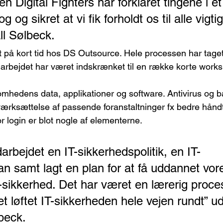
 Digital Fighters har forklaret tingene i et
og og sikret at vi fik forholdt os til alle vigt
ll Sølbeck.
 på kort tid hos DS Outsource. Hele processen har taget
arbejdet har været indskrænket til en række korte work
omhedens data, applikationer og software. Antivirus og b
værksættelse af passende foranstaltninger fx bedre håndt
r login er blot nogle af elementerne.
darbejdet en IT-sikkerhedspolitik, en IT-
n samt lagt en plan for at få uddannet vor
T-sikkerhed. Det har været en lærerig proces
ået løftet IT-sikkerheden hele vejen rundt” ud
lbeck.