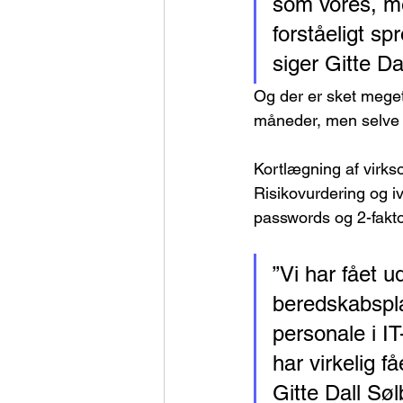
som vores, men
forståeligt spr
siger Gitte Da
Og der er sket meget
måneder, men selve 
Kortlægning af virks
Risikovurdering og i
passwords og 2-fakto
”Vi har fået u
beredskabspla
personale i I
har virkelig f
Gitte Dall Sø