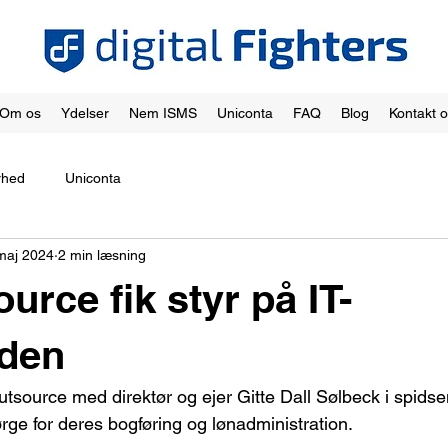
Om os
Ydelser
Nem ISMS
Uniconta
FAQ
Blog
Kontakt 
rhed
Uniconta
maj 2024
2 min læsning
urce fik styr på IT-
eden
ource med direktør og ejer Gitte Dall Sølbeck i spidsen 
rge for deres bogføring og lønadministration.