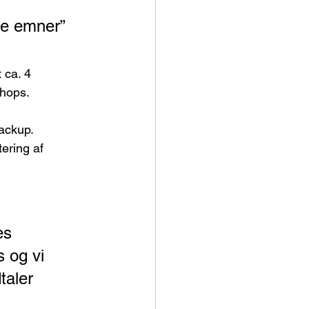
 
ige emner” 
 ca. 4 
shops.
ackup. 
ering af 
es 
 og vi 
taler 