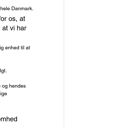
i hele Danmark.
or os, at 
at vi har 
g enhed til at 
gt.
e og hendes 
ige 
somhed 